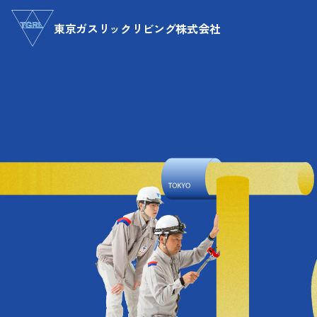
本
文
東京ガスリックリビング株式会社
へ
About
Service
東京ガスリックリビングの考え方
沿革