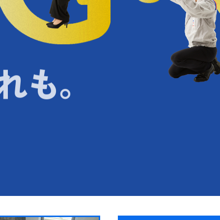
法人のお客さま
空調設備
ガス配管工事
給排水衛生
設備機器工事
れも。
ックリビング