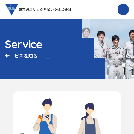
本
メ
東京ガスリックリビング株式会社
文
ニ
へ
ュ
ー
Service
サービスを知る