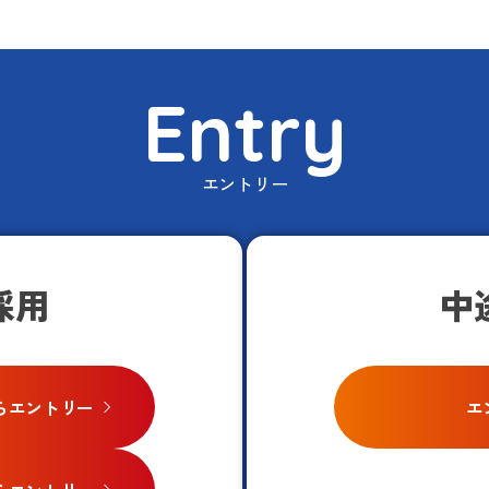
Entry
エントリー
採用
中
ビからエントリー
エ