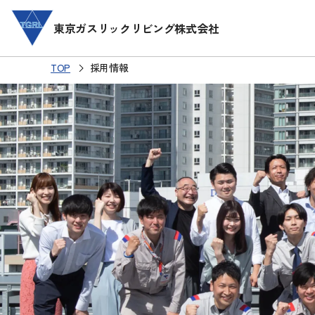
本
文
東京ガスリックリビング株式会社
へ
TOP
採用情報
About
Service
東京ガスリックリビングの考え方
沿革