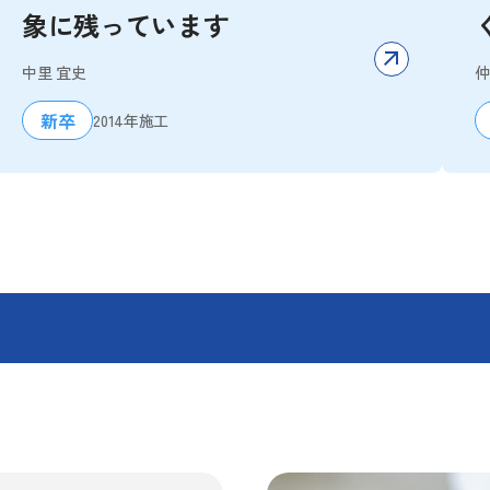
象に残っています
中里 宜史
仲
新卒
2014年
施工