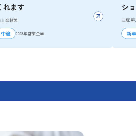
くれます
ショ
山 奈緒美
三塚 堅
中途
新
2018年
営業企画