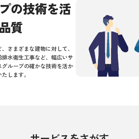
法人のお客さま
プの技術を活
品質
空調設備
ガス配管工事
給排水衛生
設備機器工事
ど、さまざまな建物に対して、
給排水衛生工事など、幅広いサ
スグループの確かな技術を活か
いたします。
サービスをさがす