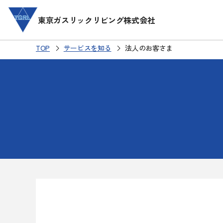
本
文
東京ガスリックリビング株式会社
へ
TOP
サービスを知る
法人のお客さま
About
Service
東京ガスリックリビングの考え方
沿革