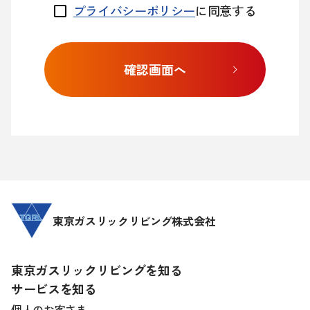
プライバシーポリシー
に同意する
If
you
are
確認画面へ
a
human,
ignore
this
field
東京ガスリックリビング株式会社
東京ガスリックリビングを知る
サービスを知る
個人のお客さま