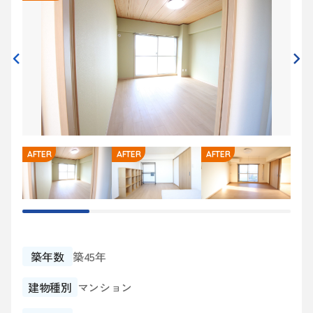
AFTER
AFTER
AFTER
AFT
築年数
築45年
建物種別
マンション