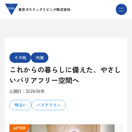
本
メ
東京ガスリックリビング株式会社
文
ニ
へ
ュ
ー
その他
内装
これからの暮らしに備えた、やさし
いバリアフリー空間へ
公開日：2026.06.18
明るい
バリアフリー
AFTER
AF