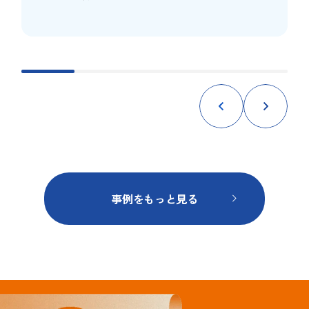
かけに、
トイレをはじめ気になっていた箇所をきれいにし
たいとのご要望をいただきました。
快適に新生活をスタートできるよう、トイレのリ
フォームをご依頼いただきました。
▪アフター
トイレは、将来的な温水便座の交換がしやすいよ
う、便器・タンク・温水便座を組み合わせる
タイプを採用しました。また、1階と2階のトイレ
はそれぞれ異なる色のクッションフロアを採用
事例をもっと見る
し、
床の色味に合わせてアクセントクロスをコーディ
ネート。
特に奥様は、クッションフロアの柄を一目で気に
入ってくださり、そのイメージをもとに
壁紙選びもスムーズに進行。床と壁のバランスが
取れた、統一感のある素敵なトイレ空間が完成し