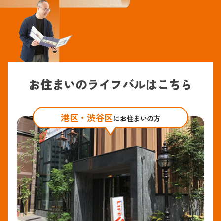
ました。
奥様が床のクッションフロアの柄を一目見て気に
入っていただき、壁紙もスムーズに決めることが
できました。
▪採用商品
お住まいのライフバルはこちら
TOTO製 ピュアレストQR便器・タンク
TOTO製 ウォシュレット アプリコットF1A
住宅用火災（煙式）・ガス・CO警報器電池式
港区・渋谷区
にお住まいの方
内装工事
玄関ドアシリンダー